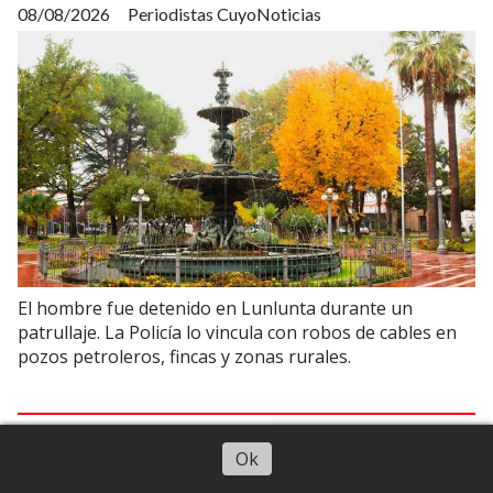
08/08/2026
Periodistas CuyoNoticias
El hombre fue detenido en Lunlunta durante un
patrullaje. La Policía lo vincula con robos de cables en
pozos petroleros, fincas y zonas rurales.
Deportes
Escuchar artículo
Ok
Noche de malas noticias para el