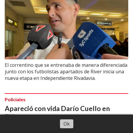
El correntino que se entrenaba de manera diferenciada
junto con los futbolistas apartados de River inicia una
nueva etapa en Independiente Rivadavia.
Policiales
Apareció con vida Darío Cuello en
Tilisarao
Escuchar artículo
Ok
04/08/2026
Periodistas CuyoNoticias