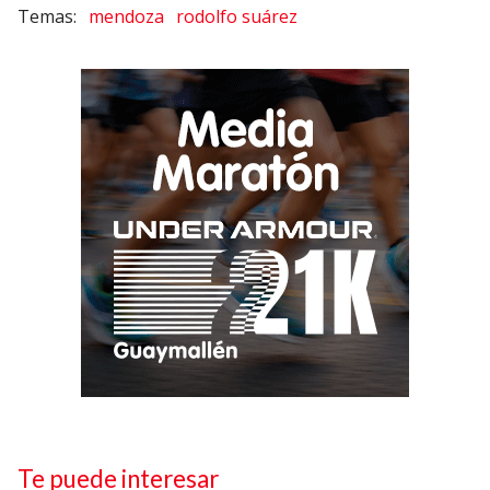
mendoza
rodolfo suárez
Te puede interesar