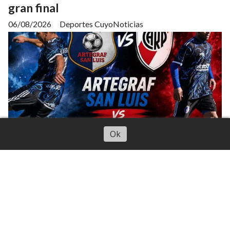
gran final
06/08/2026
Deportes CuyoNoticias
Escuchar artículo
Ok
El equipo de San Luis que disputará una Superfinal
ante el Millonario del “Burrito” Ortega, “Chori”
Domínguez y Maidana el 17 de agosto en Bs As.
Tecnología