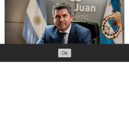
Escuchar artículo
Ok
La noticia del acuerdo alcanzado con la minera fue
anunciada por el gobernador Orrego a través de
Cadena Provincial
Deportes
Villalobos y Márquez en el Argentino
de Velocidad
06/08/2026
Deportes CuyoNoticias