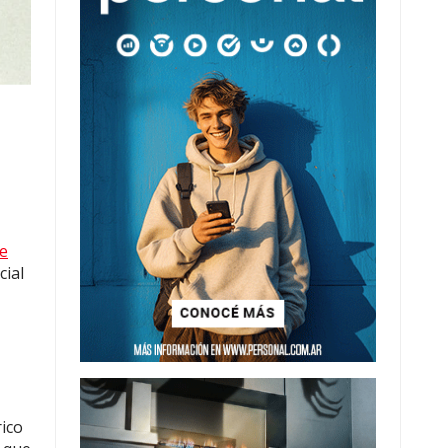
de
cial
rico