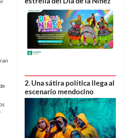
estrella del Día de la Niñez
er
eran
Una sátira política llega al
 de
escenario mendocino
los
s