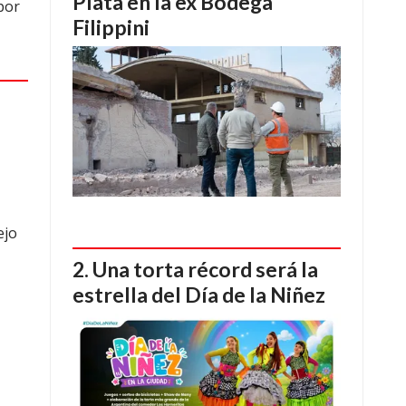
Plata en la ex Bodega
por
Filippini
ejo
Una torta récord será la
estrella del Día de la Niñez