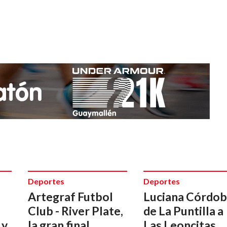
Deportes
Deportes
Artegraf Futbol
Luciana Córdob
Club - River Plate,
de La Puntilla a
 y
la gran final
Las Leoncitas