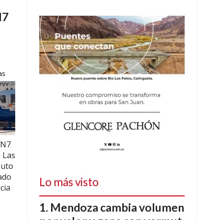
N7
as
RN7
e Las
auto
ado
Lo más visto
cia
Mendoza cambia volumen