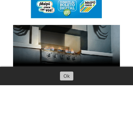
Ok
Contacto CuyoNoticias
Historial de noticias