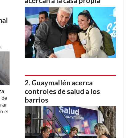
acercan a la casa propia
nal
s
Guaymallén acerca
controles de salud a los
za
 de
barrios
irar
n el