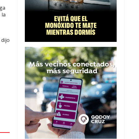
lga
 la
 dijo