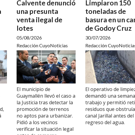
Calvente denunció
Limpiaron 150
a
una presunta
toneladas de
venta ilegal de
basura en un ca
lotes
de Godoy Cruz
05/08/2026
30/07/2026
Redacción CuyoNoticias
Redacción CuyoNoticia
El municipio de
El operativo de limpie
o
Guaymallén llevó el caso a
demandó una semana
la Justicia tras detectar la
trabajo y permitió ret
d,
promoción de terrenos
residuos que obstruía
á
no aptos para urbanizar.
canal Jarillal antes del
Pidió a los vecinos
regreso del agua.
verificar la situación legal