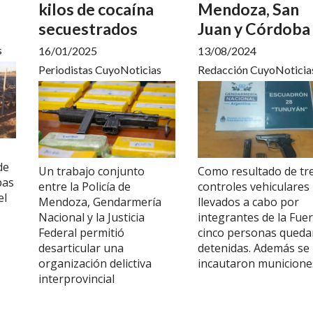
kilos de cocaína
Mendoza, San
secuestrados
Juan y Córdoba
s
16/01/2025
13/08/2024
Periodistas CuyoNoticias
Redacción CuyoNoticia
de
Un trabajo conjunto
Como resultado de tr
pas
entre la Policía de
controles vehiculares
el
Mendoza, Gendarmería
llevados a cabo por
Nacional y la Justicia
integrantes de la Fuer
Federal permitió
cinco personas qued
desarticular una
detenidas. Además se
organización delictiva
incautaron municione
interprovincial