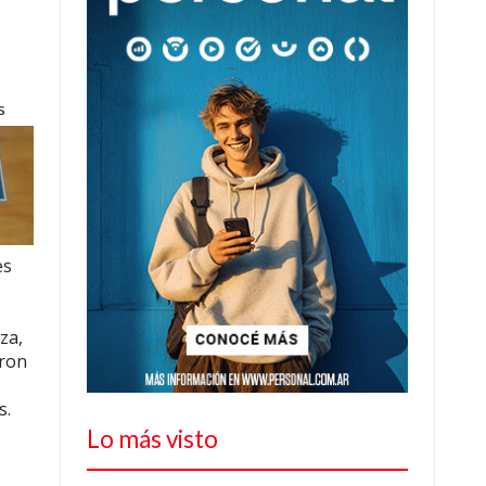
s
es
za,
aron
s.
Lo más visto