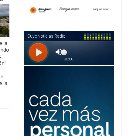
e la
ando
s
ón"
Se
e la