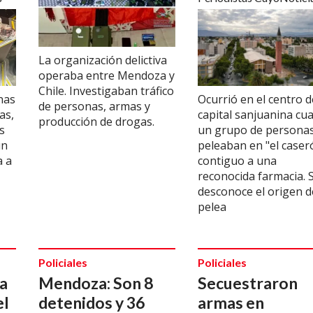
La organización delictiva
operaba entre Mendoza y
Chile. Investigaban tráfico
nas
Ocurrió en el centro d
de personas, armas y
as,
capital sanjuanina cu
producción de drogas.
s
un grupo de persona
un
peleaban en "el caser
a a
contiguo a una
reconocida farmacia. 
desconoce el origen d
pelea
Policiales
Policiales
a
Mendoza: Son 8
Secuestraron
el
detenidos y 36
armas en