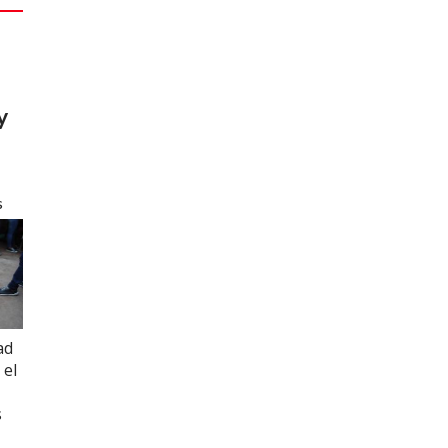
y
s
ad
 el
s