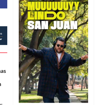
mas
n
as