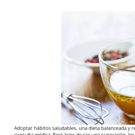
Adoptar hábitos saludables, una dieta balanceada y rea
consulta médica. Pero lejos de ser una suposición, lo