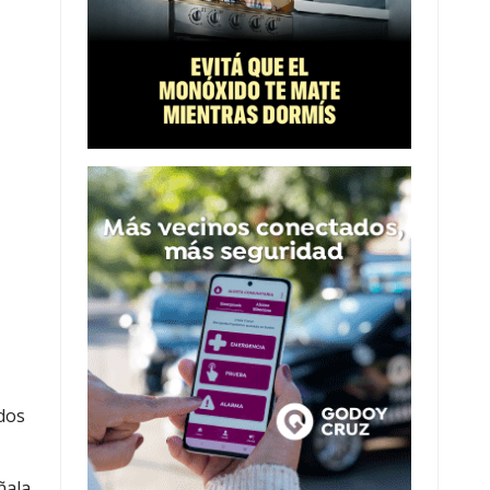
dos
ñala