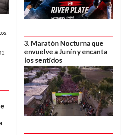
tos,
Maratón Nocturna que
envuelve a Junín y encanta
12
los sentidos
re
a