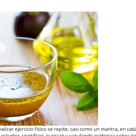
lizar ejercicio físico se repite, casi como un mantra, en cad
s estudios científicos avanzan y van dando evidencia sobre lo