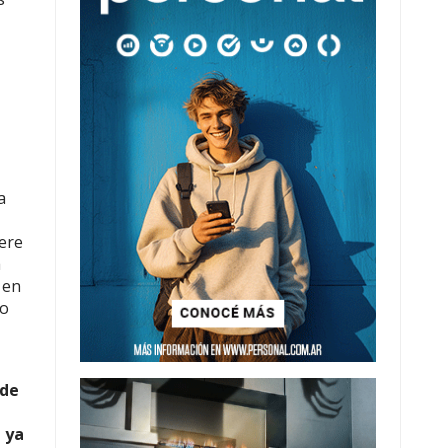
a
iere
a
 en
po
 de
 ya