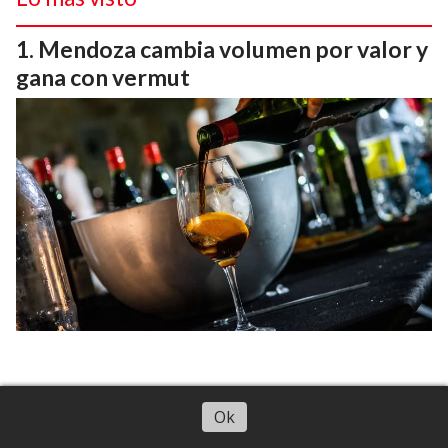
Mendoza cambia volumen por valor y
gana con vermut
A 24 días del cierre, no hay respuesta
Ok
en Argentina para la reapertura del