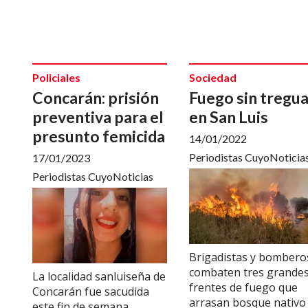
Policiales
Sociedad
Concarán: prisión
Fuego sin tregu
preventiva para el
en San Luis
presunto femicida
14/01/2022
Periodistas CuyoNoticia
17/01/2023
Periodistas CuyoNoticias
Brigadistas y bombero
combaten tres grande
La localidad sanluiseña de
frentes de fuego que
Concarán fue sacudida
arrasan bosque nativo
este fin de semana.