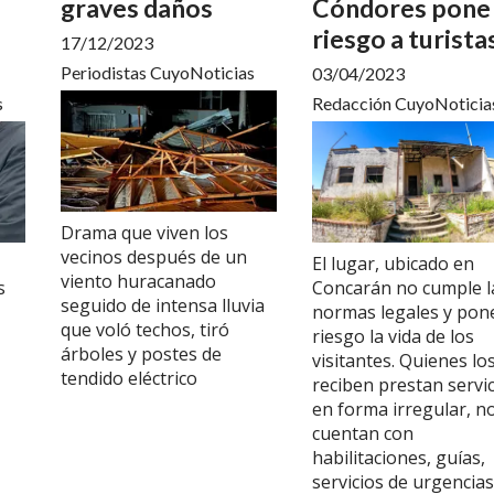
graves daños
Cóndores pone
riesgo a turista
17/12/2023
Periodistas CuyoNoticias
03/04/2023
s
Redacción CuyoNoticia
Drama que viven los
vecinos después de un
El lugar, ubicado en
viento huracanado
s
Concarán no cumple l
seguido de intensa lluvia
normas legales y pon
que voló techos, tiró
riesgo la vida de los
árboles y postes de
visitantes. Quienes lo
tendido eléctrico
reciben prestan servic
en forma irregular, n
cuentan con
habilitaciones, guías,
servicios de urgencias