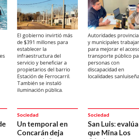
El gobierno invirtió más
Autoridades provincia
de $391 millones para
y municipales trabaja
establecer la
para mejorar el acceso
tes
infraestructura del
transporte público pa
servicio y beneficiar a
personas con
propietarios del barrio
discapacidad en
Estación de Ferrocarril.
localidades sanluiseña
También se instaló
iluminación pública.
Sociedad
Sociedad
de
Un temporal en
San Luis: evalú
Concarán deja
que Mina Los