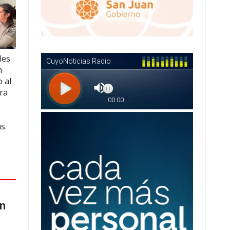
les
n
 al
ra
s.
an