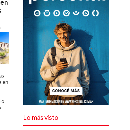
 en
s
s
as
e en
s
io
o
Lo más visto