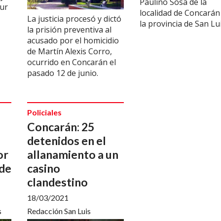
Paulino Sosa de la
sur
localidad de Concarán
La justicia procesó y dictó
la provincia de San Lui
la prisión preventiva al
acusado por el homicidio
de Martín Alexis Corro,
ocurrido en Concarán el
pasado 12 de junio.
Policiales
Concarán: 25
detenidos en el
or
allanamiento a un
 de
casino
clandestino
18/03/2021
s
Redacción San Luis