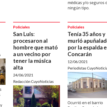
médicas y/o seguros 
ningún tipo.
Policiales
Policiales
a
San Luis:
Tenía 35 años y
procesaron al
murió apuñala
hombre que mató
por la espalda 
a un vecino por
Concarán
s
tener la música
12/06/2021
alta
Periodistas CuyoNotici
24/06/2021
Redacción CuyoNoticias
s
s
Ocurrió en el barrio
 y