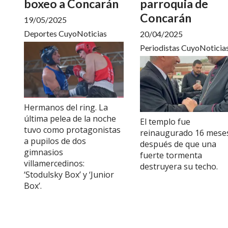
boxeo a Concarán
parroquia de
Concarán
19/05/2025
Deportes CuyoNoticias
20/04/2025
Periodistas CuyoNoticia
Hermanos del ring. La
última pelea de la noche
El templo fue
tuvo como protagonistas
reinaugurado 16 mese
a pupilos de dos
después de que una
gimnasios
fuerte tormenta
villamercedinos:
destruyera su techo.
‘Stodulsky Box’ y ‘Junior
Box’.