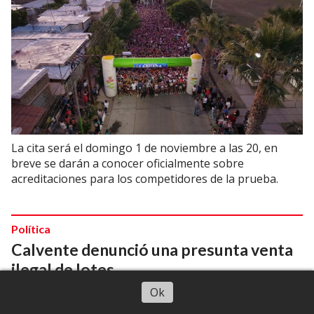
La cita será el domingo 1 de noviembre a las 20, en
breve se darán a conocer oficialmente sobre
acreditaciones para los competidores de la prueba.
Política
Calvente denunció una presunta venta
ilegal de lotes
Escuchar artículo
Ok
05/08/2026
Redacción CuyoNoticias