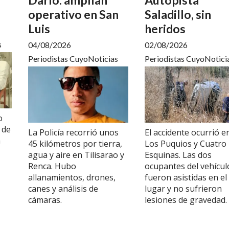
operativo en San
Saladillo, sin
Luis
heridos
s
04/08/2026
02/08/2026
Periodistas CuyoNoticias
Periodistas CuyoNotici
o
 de
La Policía recorrió unos
El accidente ocurrió e
á
45 kilómetros por tierra,
Los Puquios y Cuatro
agua y aire en Tilisarao y
Esquinas. Las dos
Renca. Hubo
ocupantes del vehícul
allanamientos, drones,
fueron asistidas en el
canes y análisis de
lugar y no sufrieron
cámaras.
lesiones de gravedad.