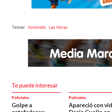
homicidio
Las Heras
Te puede interesar
Policiales
Policiales
Golpe a
Apareció con vi
estafadores:
Darío Cuello en