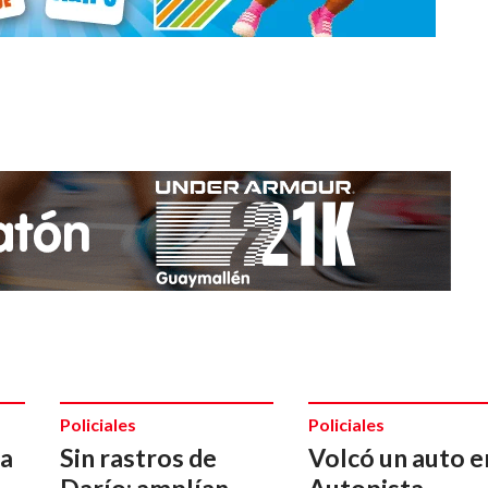
Policiales
Policiales
da
Sin rastros de
Volcó un auto e
Darío: amplían
Autopista