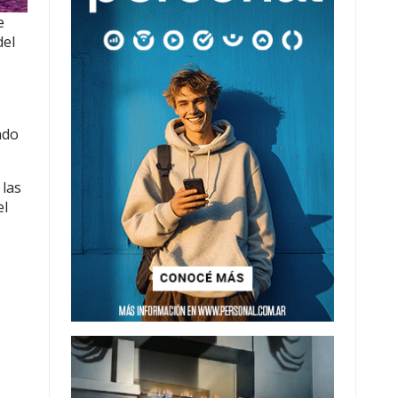
e
del
ado
 las
el