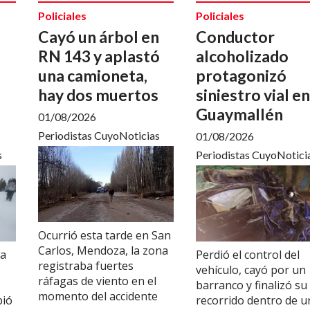
Policiales
Policiales
Cayó un árbol en
Conductor
RN 143 y aplastó
alcoholizado
una camioneta,
protagonizó
hay dos muertos
siniestro vial en
Guaymallén
01/08/2026
Periodistas CuyoNoticias
01/08/2026
s
Periodistas CuyoNotici
Ocurrió esta tarde en San
Carlos, Mendoza, la zona
la
Perdió el control del
registraba fuertes
vehículo, cayó por un
ráfagas de viento en el
barranco y finalizó su
momento del accidente
bió
recorrido dentro de u