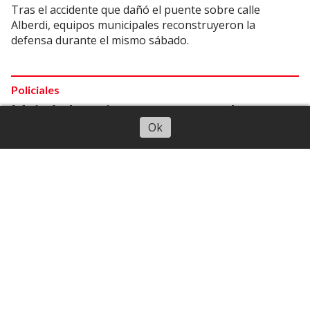
Tras el accidente que dañó el puente sobre calle
Alberdi, equipos municipales reconstruyeron la
defensa durante el mismo sábado.
Policiales
Maipú: detuvieron a un sospechoso por
Escuchar artículo
Ok
robar cables
08/08/2026
Periodistas CuyoNoticias